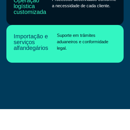
Operação
logística
a necessidade de cada cliente.
customizada
Suporte em trâmites
Importação e
serviços
aduaneiros e conformidade
alfandegários
legal.